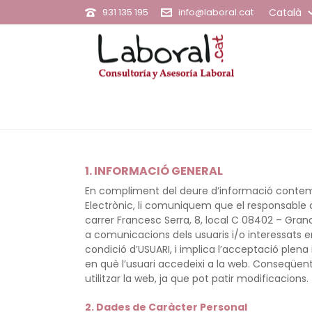
931 135 195
info@laboral.cat
1. INFORMACIÓ GENERAL
En compliment del deure d’informació contemplat
Electrònic, li comuniquem que el responsable d
carrer Francesc Serra, 8, local C 08402 – Grano
a comunicacions dels usuaris i/o interessats e
condició d’USUARI, i implica l’acceptació plen
en què l’usuari accedeixi a la web. Conseqüent
utilitzar la web, ja que pot patir modificacions.
2. Dades de Caràcter Personal