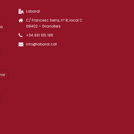
Laboral
C/ Francesc Serra, nº 8, local C
08402 – Granollers
ta
+34 931 135 195
info@laboral.cat
nor