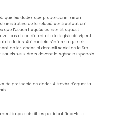
eb que les dades que proporcionin seran
administrativa de la relació contractual, així
os que l’usuari hagués consentit aquest
vol cas de conformitat a la legislació vigent.
nal de dades. Així mateix, s’informa que els
ment de les dades al domicili social de la Sra.
itar els seus drets davant la Agència Española
iva de protecció de dades A través d’aquesta
ris.
ament imprescindibles per identificar-los i