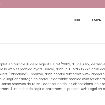
INICI
EMPRE
 en l’article 10 de la vigent Llei 34/2002, d’11 de juliol, de Ser
e la web és Mònica Ayats Garcia, amb C.I.F.: 52163656R, amb domi
llers (Barcelona), Espanya, amb domini d’Internet www.laboral.ca
n la següent adreça de correu electrònic: monica.ayats@laboral.ca
a i sense reserves de totes i cadascuna de les disposicions incl
ment, l’usuari ha de llegir atentament el present Avís Legal en