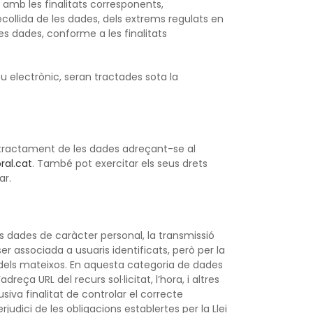
 amb les finalitats corresponents,
 recollida de les dades, dels extrems regulats en
es dades, conforme a les finalitats
eu electrònic, seran tractades sota la
 al tractament de les dades adreçant-se al
al.cat
. També pot exercitar els seus drets
ar.
 dades de caràcter personal, la transmissió
er associada a usuaris identificats, però per la
 dels mateixos. En aquesta categoria de dades
reça URL del recurs sol·licitat, l’hora, i altres
siva finalitat de controlar el correcte
dici de les obligacions establertes per la Llei