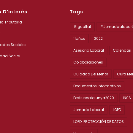
s D’interès
Tags
a Tributaria
#igualtat
#jornadaalacar
T
11años
2022
ados Sociales
Asesoría Laboral
Calendari
idad Social
Colaboraciones
Cuidado Del Menor
Cura Me
Documentos Informativos
Festiuscatalunya2020
INSS
Jornada Laboral
LOPD
LOPD; PROTECCIÓN DE DATOS