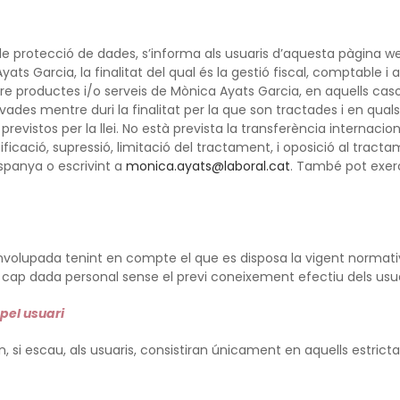
de protecció de dades, s’informa als usuaris d’aquesta pàgina w
yats Garcia, la finalitat del qual és la gestió fiscal, comptable i 
bre productes i/o serveis de Mònica Ayats Garcia, en aquells cas
des mentre duri la finalitat per la que son tractades i en qualse
evistos per la llei. No està prevista la transferència internacio
ificació, supressió, limitació del tractament, i oposició al tracta
spanya o escrivint a
monica.ayats@laboral.cat
. També pot exerc
senvolupada tenint en compte el que es disposa la vigent normat
s, cap dada personal sense el previ coneixement efectiu dels usua
pel usuari
n, si escau, als usuaris, consistiran únicament en aquells estrict