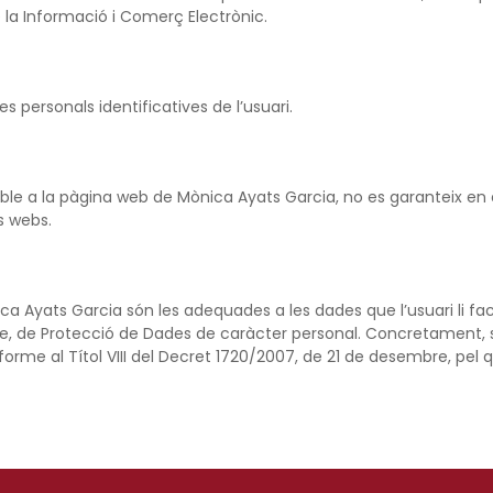
de la Informació i Comerç Electrònic.
s personals identificatives de l’usuari.
able a la pàgina web de Mònica Ayats Garcia, no es garanteix en
es webs.
Ayats Garcia són les adequades a les dades que l’usuari li facil
bre, de Protecció de Dades de caràcter personal. Concretament,
forme al Títol VIII del Decret 1720/2007, de 21 de desembre, pel