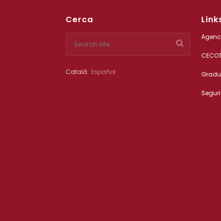
Cerca
Link
Agenci
CECO
Català
Español
Gradu
Segur