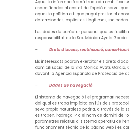
Aquesta informació serà tractada amb l’exclusi
especificades al costat de l’opció o servei que l
aquesta política a fi que pugui prestar el con
determinades, explícites i legítimes, indicades
Les dades de caràcter personal que es facilitin
responsabilitat de la Sra. Mònica Ayats Garcia.
–
Drets d’acces, rectificació, cancel·laci
Els interessats podran exercitar els drets d’ac
domicili social de la Sra. Mònica Ayats Garcia,
davant la Agència Española de Protecció de dad
–
Dades de navegació
El sistema de navegació i el programari neces
del qual es troba implícita en l’ús dels protoc
seva pròpia naturalesa podria, a través de la
es troben, l’adreça IP o el nom de domini de l’ord
paràmetres relatius al sistema operatiu de l’ent
funcionament tècnic de la pàgina web i es canc