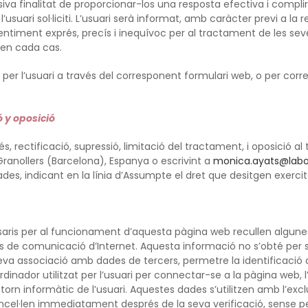
va finalitat de proporcionar-los una resposta efectiva i complir
’usuari sol·liciti. L’usuari serà informat, amb caràcter previ a la
sentiment exprés, precís i inequívoc per al tractament de les sev
 en cada cas.
 per l’usuari a través del corresponent formulari web, o per corr
ó y oposició
cés, rectificació, supressió, limitació del tractament, i oposició
 Granollers (Barcelona), Espanya o escrivint a
monica.ayats@labor
es, indicant en la línia d’Assumpte el dret que desitgen exercit
saris per al funcionament d’aquesta pàgina web recullen algunes
ols de comunicació d’Internet. Aquesta informació no s’obté per s
 seva associació amb dades de tercers, permetre la identificació
inador utilitzat per l’usuari per connectar-se a la pàgina web, l’ad
orn informàtic de l’usuari. Aquestes dades s’utilitzen amb l’exclu
el·len immediatament després de la seva verificació, sense perju