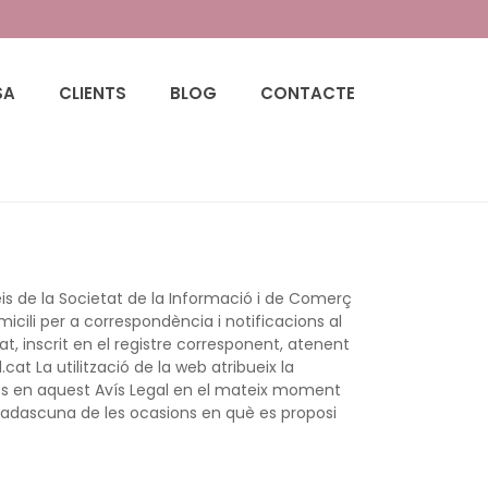
SA
CLIENTS
BLOG
CONTACTE
HOME
/
AVIS LEGAL
veis de la Societat de la Informació i de Comerç
cili per a correspondència i notificacions al
t, inscrit en el registre corresponent, atenent
t La utilització de la web atribueix la
oses en aquest Avís Legal en el mateix moment
 cadascuna de les ocasions en què es proposi