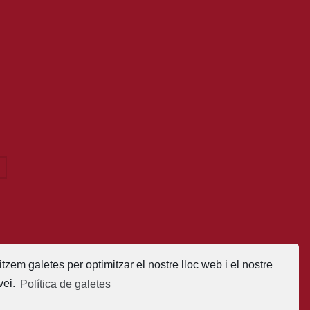
litzem galetes per optimitzar el nostre lloc web i el nostre
vei.
Política de galetes