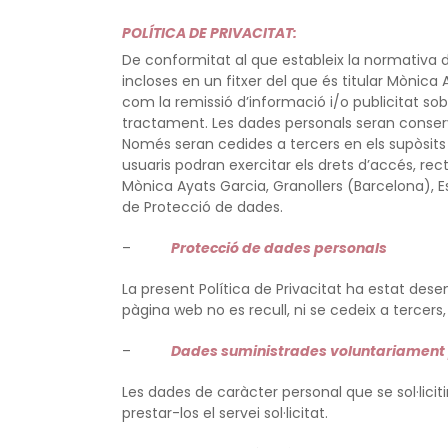
POLÍTICA DE PRIVACITAT:
De conformitat al que estableix la normativa 
incloses en un fitxer del que és titular Mònica A
com la remissió d’informació i/o publicitat so
tractament. Les dades personals seran conserva
Només seran cedides a tercers en els supòsits pr
usuaris podran exercitar els drets d’accés, rect
Mònica Ayats Garcia, Granollers (Barcelona), E
de Protecció de dades.
–
Protecció de dades personals
La present Política de Privacitat ha estat de
pàgina web no es recull, ni se cedeix a tercer
–
Dades suministrades voluntariament 
Les dades de caràcter personal que se sol·liciti
prestar-los el servei sol·licitat.