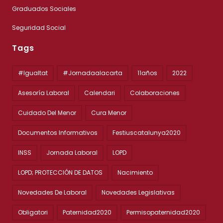
Graduados Sociales
Seguridad Social
Tags
#igualtat
#jornadaalacarta
11años
2022
Asesoría Laboral
Calendari
Colaboraciones
Cuidado Del Menor
Cura Menor
Documentos Informativos
Festiuscatalunya2020
INSS
Jornada Laboral
LOPD
LOPD; PROTECCIÓN DE DATOS
Nacimiento
Novedades De Laboral
Novedades Legislativas
Obligatori
Paternidad2020
Permisopaternidad2020