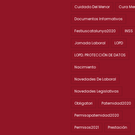
Cuidado Del Menor
Cura Me
Documentos Informativos
Festiuscatalunya2020
INSS
Jornada Laboral
LOPD
LOPD; PROTECCIÓN DE DATOS
Nacimiento
Novedades De Laboral
Novedades Legislativas
Obligatori
Paternidad2020
Permisopaternidad2020
Permisos2021
Prestación