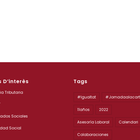
s D’interès
Tags
a Tributaria
#igualtat
#jornadaalacar
T
11años
2022
ados Sociales
Asesoría Laboral
Calendari
idad Social
Colaboraciones