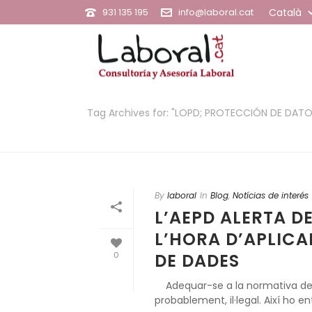
931 135 195
info@laboral.cat
Tag Archives for: "LOPD; PROTECCIÓN DE DATO
By
laboral
In
Blog
,
Notícias de interés
L’AEPD ALERTA D
L’HORA D’APLIC
DE DADES
0
Adequar-se a la normativa de p
probablement, il·legal. Així ho e