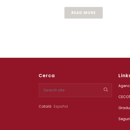
READ MORE
Cerca
Link
Agenci
CECO
Català
Español
Gradu
Segur