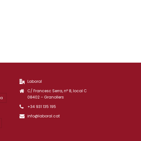
Laboral
C/ Francesc Serra, nº 8, local C
08402 – Granollers
ta
+34 931 135 195
info@laboral.cat