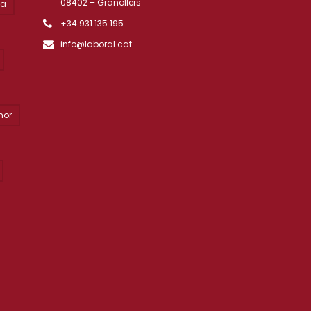
08402 – Granollers
ta
+34 931 135 195
info@laboral.cat
nor