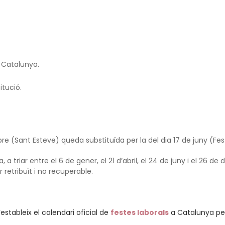
 Catalunya.
tució.
mbre (Sant Esteve) queda substituïda per la del dia 17 de juny (Fes
a triar entre el 6 de gener, el 21 d’abril, el 24 de juny i el 26 d
 retribuït i no recuperable.
estableix el calendari oficial de
festes laborals
a Catalunya per