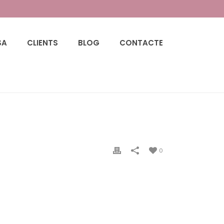
SA
CLIENTS
BLOG
CONTACTE
HOME
/
BLOG
/ FESTIUS CATALUNYA 2025
0