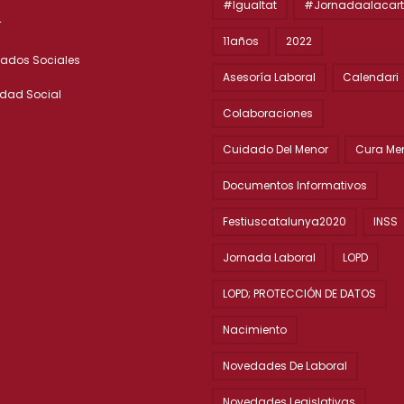
#igualtat
#jornadaalacar
T
11años
2022
ados Sociales
Asesoría Laboral
Calendari
idad Social
Colaboraciones
Cuidado Del Menor
Cura Me
Documentos Informativos
Festiuscatalunya2020
INSS
Jornada Laboral
LOPD
LOPD; PROTECCIÓN DE DATOS
Nacimiento
Novedades De Laboral
Novedades Legislativas