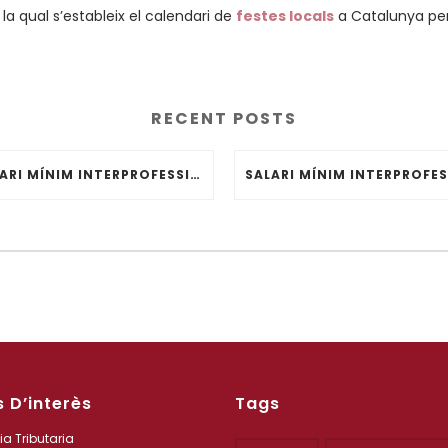
 qual s’estableix el calendari de
festes locals
a Catalunya per 
RECENT POSTS
SALARI MÍNIM INTERPROFESSIONAL 2026
s D’interès
Tags
a Tributaria